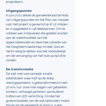
projectteam.
Uitgangspunten
In juni 2011 stelde de gemeenteraad de Nota
van Uitgangspunten en het Plan van Aanpak
vast. Het project is geraamd op € 22 miljoen
en is opgedeeld in vijf deelplannen. Om te
voldoen aan milieueisen die gesteld worden
aan de waterkwaliteit van het
oppervlaktewater en daarmee subsidie van
het Hoogheemraadschap Amstel, Gooi en
Vecht veilig te stellen was het noodzakelijk
om de vervanging van het riool op tijd af te
ronden.
De transformatie
De wijk met voornamelijk smalle
asfaltstraten waar half op de stoep
werd geparkeerd, is getransformeerd in een
30 km/uur zone met wegen van gebakken
klinkers, verhoogd parkeren, aansluitend
trottoirs en LED verlichting. Omdat het
groene karakter van de wijk behouden moest
blijven en de parkeerdruk hoog is, is een