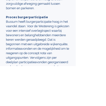
zorgvuldige afweging gemaakt tussen
bomen en parkeren.
Proces burgerparticipatie
Bussum heeft burgerparticipatie hoog in het
vaandel staan. Voor de Westereng is gekozen
voor een intensief overlegtraject waarbij
bewoners en belanghebbenden meerdere
keren werden geraadpleegd. Dat is
begonnen met een uitgebreide wijkenquête,
informatieavonden en de mogelijkheid om te
reageren op de concept nota van
uitgangspunten. Vervolgens zijn per
deelplan participatieavonden georganiseerd
en konden bewoners reageren op het
Voorlopig Ontwerp. De reacties zijn
beoordeeld door het projectteam en al dan
niet verwerkt in het Definitieve Ontwerp. Op
informatieavonden zijn bewoners hierover
geïnformeerd, waarna vervolgens het
Definitief Ontwerp aan de gemeenteraad ter
besluitvorming is voorgelegd inclusief een
verzoek om een uitvoeringskrediet te