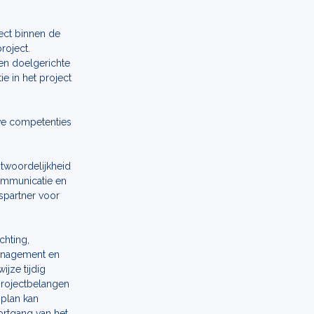
ject binnen de
roject.
en doelgerichte
 in het project
ve competenties
twoordelijkheid
ommunicatie en
kspartner voor
chting,
management en
ijze tijdig
 projectbelangen
 plan kan
ortgang van het