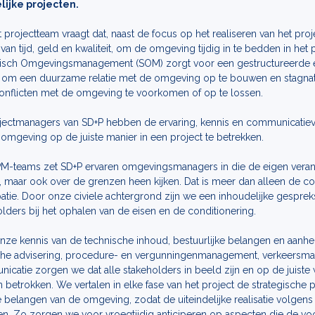
lijke projecten.
 projectteam vraagt dat, naast de focus op het realiseren van het pro
van tijd, geld en kwaliteit, om de omgeving tijdig in te bedden in het p
gisch Omgevingsmanagement (SOM) zorgt voor een gestructureerde 
 om een duurzame relatie met de omgeving op te bouwen en stagnatie
onflicten met de omgeving te voorkomen of op te lossen.
jectmanagers van SD+P hebben de ervaring, kennis en communicatie
omgeving op de juiste manier in een project te betrekken.
PM-teams zet SD+P ervaren omgevingsmanagers in die de eigen veran
 maar ook over de grenzen heen kijken. Dat is meer dan alleen de c
patie. Door onze civiele achtergrond zijn we een inhoudelijke gespre
lders bij het ophalen van de eisen en de conditionering.
nze kennis van de technische inhoud, bestuurlijke belangen en aanhe
sche advisering, procedure- en vergunningenmanagement, verkeers
catie zorgen we dat alle stakeholders in beeld zijn en op de juiste w
 betrokken. We vertalen in elke fase van het project de strategische
 belangen van de omgeving, zodat de uiteindelijke realisatie volgens
en. Zo zorgen we voor vroegtijdig anticiperen op aspecten die de vo