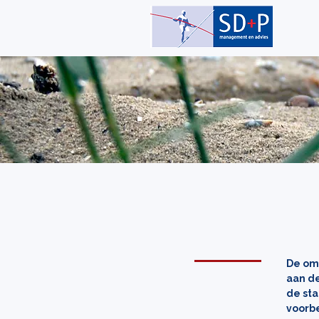
Omgev
De omg
aan d
de sta
voorbe