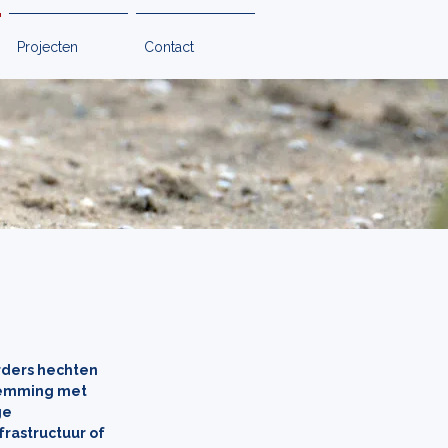
Projecten
Contact
t
rders hechten
stemming met
ge
frastructuur of