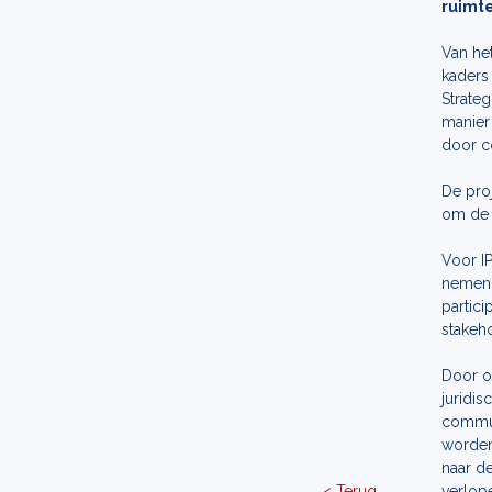
ruimte
Van het
kaders 
Strate
manier
door c
De pro
om de 
Voor I
nemen,
partici
stakeho
Door o
juridi
communi
worden
naar de
< Terug
verlop