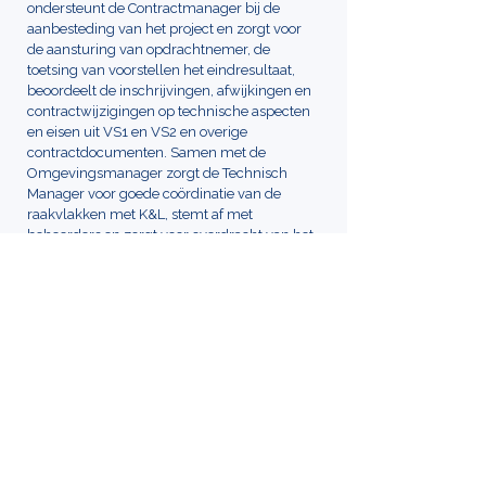
ondersteunt de Contractmanager bij de
aanbesteding van het project en zorgt voor
de aansturing van opdrachtnemer, de
toetsing van voorstellen het eindresultaat,
beoordeelt de inschrijvingen, afwijkingen en
contractwijzigingen op technische aspecten
en eisen uit VS1 en VS2 en overige
contractdocumenten. Samen met de
Omgevingsmanager zorgt de Technisch
Manager voor goede coördinatie van de
raakvlakken met K&L, stemt af met
beheerders en zorgt voor overdracht van het
eindresultaat en de data aan de beheerder.
Bijzonderheden
De N239 ligt voor groot deel langs en op de
Westfriese Omringdijk. De weg en vooral de
rotondes en nieuwe fietsbrug worden
landschappelijk ingepast om verstoring van
de Westfriese Omringdijk te minimaliseren.
< Terug naar overzicht