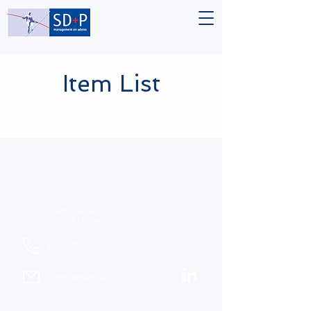
Item List
Drachmeweg 135
2153 PA Nieuw-Vennep
(0252) 688 220
bureau@sdenp.nl