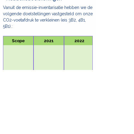
Vanuit de emissie-inventarisatie hebben we de
volgende doelstellingen vastgesteld om onze
CO2-voetafdruk te verkleinen (eis 3B2, 4B1,
5B1).:
Scope
2021
2022
Participatie
SD+P neemt actief deel aan de volgende
initiatieven en participaties (eis 3D1, 4D1, 5D1)
>Toelichting initiatief (4D1, 5D1)