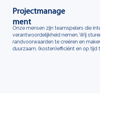
Projectmanage
ment
Onze mensen zijn teamspelers die integrale
verantwoordelijkheid nemen. Wij sturen door goede
randvoorwaarden te creëren en maken projecten zo
duurzaam, (kosten)efficiënt en op tijd tot een succes.
Bekijk project
Projectmanage
BEKIJK MEER
ment